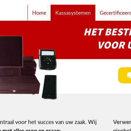
Home
Kassasystemen
Gecertificeer
HET BEST
VOOR 
ntraal voor het succes van uw zaak. Wij
Verwen
 met alles erop en eraan
:
picobel