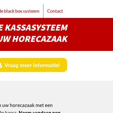
de black box systeem
Contact
E KASSASYSTEEM
UW HORECAZAAK
Vraag meer informatie!
 uw horecazaak met een
lo kassa.
Neem vandaag nog