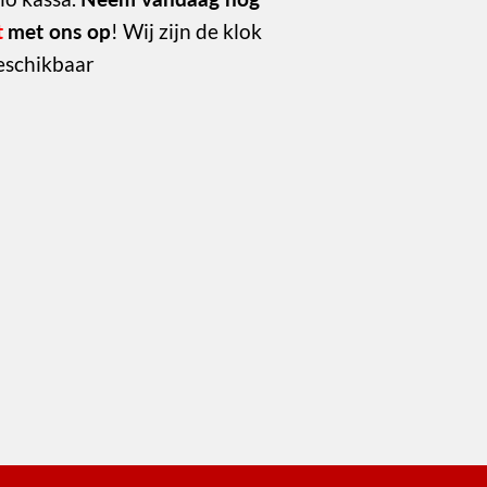
t
met ons op
! Wij zijn de klok
eschikbaar